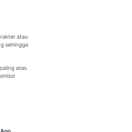
rakter atau
ng sehingga
paling atas.
simbol
tsApp