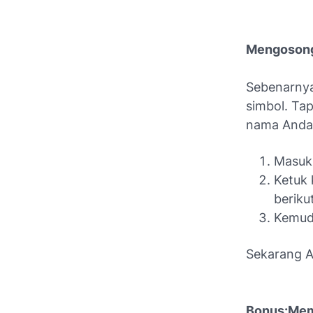
Mengosong
Sebenarnya
simbol. Ta
nama Anda 
Masuk 
Ketuk 
berikut
Kemudi
Sekarang A
Bonus:Memb