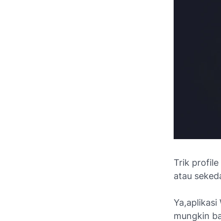
Trik profi
atau sekeda
Ya,aplikas
mungkin ba