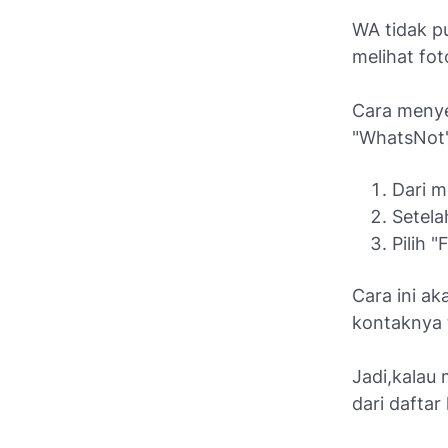
WA tidak p
melihat foto
Cara menye
"WhatsNot" 
Dari m
Setela
Pilih 
Cara ini a
kontaknya 
Jadi,kalau
dari daftar