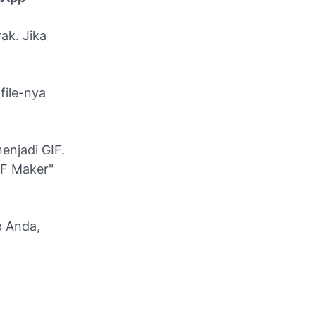
ak. Jika
file-nya
enjadi GIF.
IF Maker"
p Anda,