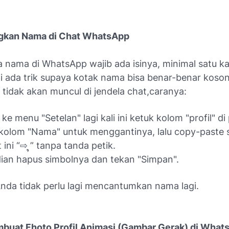
kan Nama di Chat WhatsApp
 nama di WhatsApp wajib ada isinya, minimal satu ka
pi ada trik supaya kotak nama bisa benar-benar koso
tidak akan muncul di jendela chat,caranya:
ke menu "Setelan" lagi kali ini ketuk kolom "profil" di 
kolom "Nama" untuk menggantinya, lalu copy-paste 
 ini “⇨ ຸ” tanpa tanda petik.
an hapus simbolnya dan tekan "Simpan".
nda tidak perlu lagi mencantumkan nama lagi.
uat Fhoto Profil Animasi (Gambar Gerak) di Wha