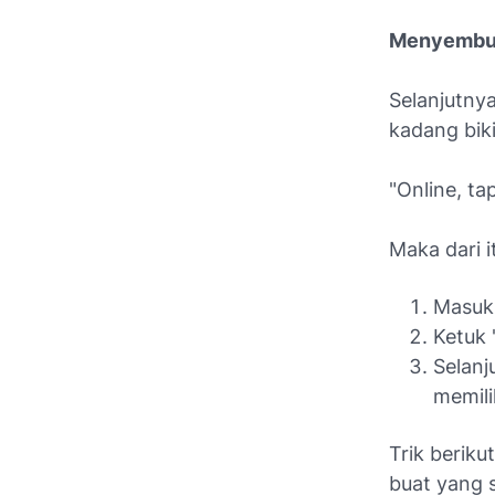
Menyembun
Selanjutnya
kadang bik
"Online, ta
Maka dari i
Masuk 
Ketuk "
Selanj
memili
Trik berik
buat yang 