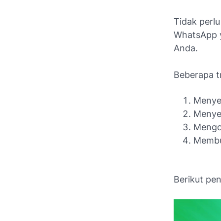
Tidak perl
WhatsApp y
Anda.
Beberapa tr
Menyem
Menye
Mengo
Membua
Berikut pe