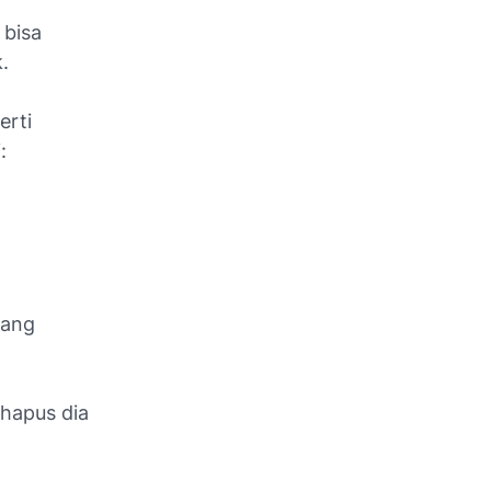
 bisa
k.
erti
:
yang
hapus dia