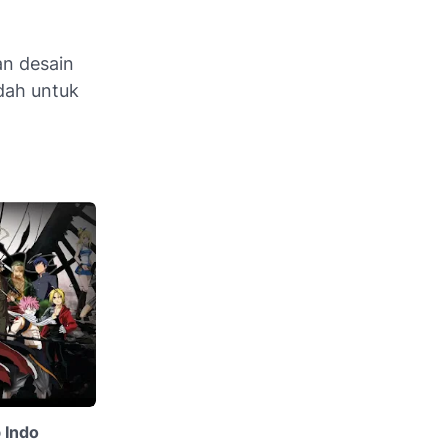
an desain
udah untuk
 Indo