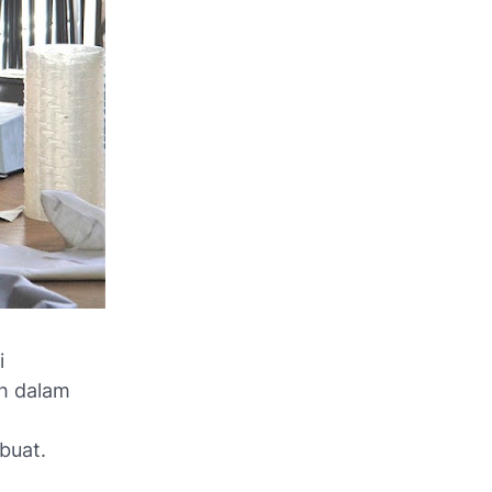
i
h dalam
buat.