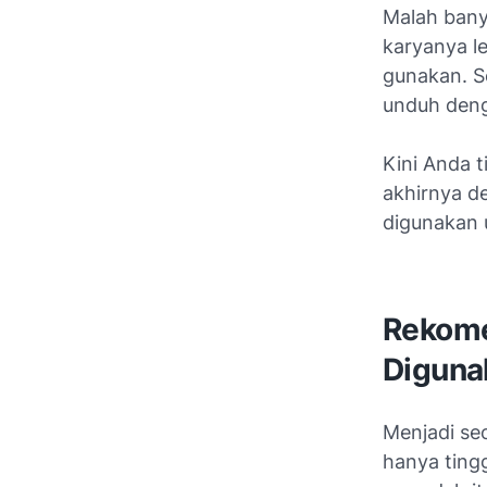
Malah banya
karyanya le
gunakan. Se
unduh den
Kini Anda 
akhirnya de
digunakan 
Rekome
Diguna
Menjadi se
hanya ting