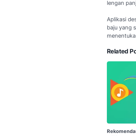
lengan pan
Aplikasi d
baju yang s
menentukan
Related P
Rekomendasi