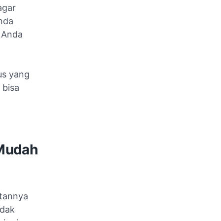
agar
Anda
a Anda
us yang
 bisa
 Mudah
atannya
idak