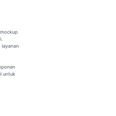
n mockup
i.
h layanan
omponen
l untuk