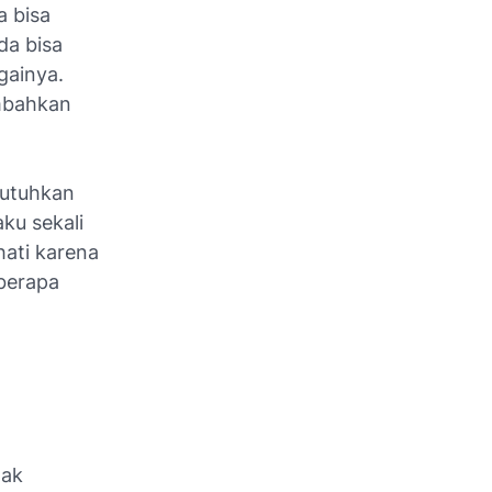
 bisa
da bisa
gainya.
ambahkan
butuhkan
aku sekali
hati karena
berapa
dak