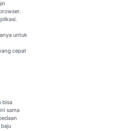
gin
browser.
likasi.
kanya untuk
 yang cepat
 bisa
ini sama
rbedaan
 baju