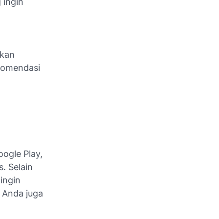
 ingin
akan
ekomendasi
oogle Play,
. Selain
ingin
, Anda juga