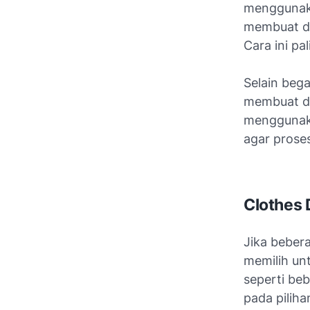
menggunaka
membuat de
Cara ini pa
Selain beg
membuat de
menggunakan
agar prose
Clothes 
Jika bebera
memilih unt
seperti be
pada pilih