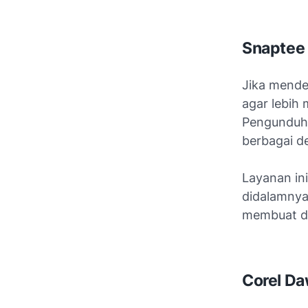
Snaptee
Jika mende
agar lebih 
Pengunduhan
berbagai de
Layanan in
didalamnya
membuat des
Corel D