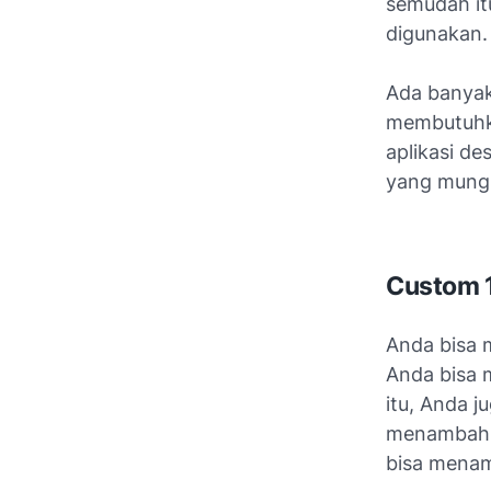
semudah itu
digunakan.
Ada banyak
membutuhka
aplikasi de
yang mungk
Custom 1
Anda bisa m
Anda bisa 
itu, Anda j
menambahkan
bisa menam