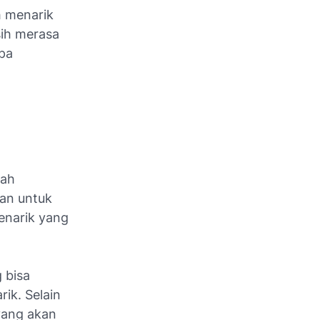
h menarik
sih merasa
apa
lah
kan untuk
menarik yang
g bisa
ik. Selain
 yang akan