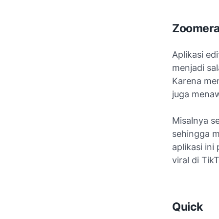
Zoomer
Aplikasi ed
menjadi sal
Karena mema
juga menaw
Misalnya se
sehingga m
aplikasi in
viral di Tik
Quick