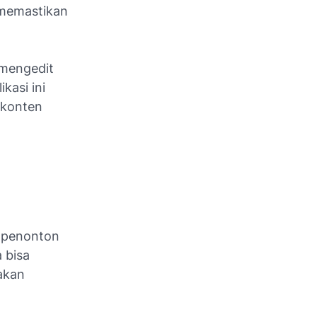
 memastikan
 mengedit
kasi ini
 konten
k penonton
 bisa
akan