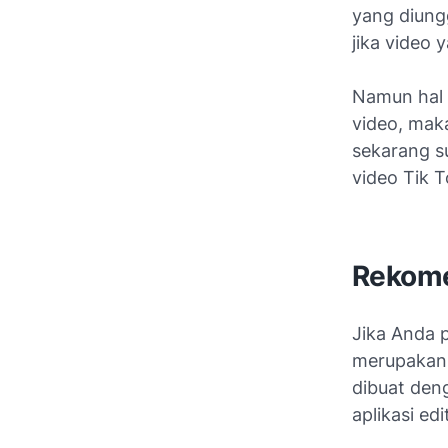
yang diung
jika video
Namun hal 
video, maka
sekarang s
video Tik 
Rekome
Jika Anda p
merupakan v
dibuat den
aplikasi e