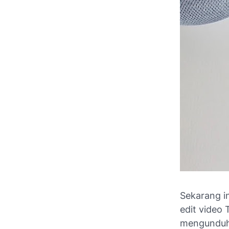
Sekarang i
edit video 
mengunduh b