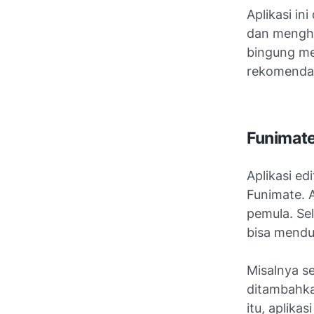
Aplikasi i
dan mengha
bingung men
rekomendas
Funimat
Aplikasi e
Funimate. 
pemula. Sel
bisa mendu
Misalnya se
ditambahka
itu, aplika