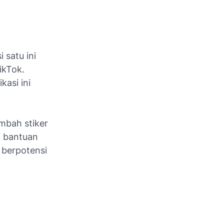
 satu ini
ikTok.
kasi ini
ambah stiker
n bantuan
n berpotensi