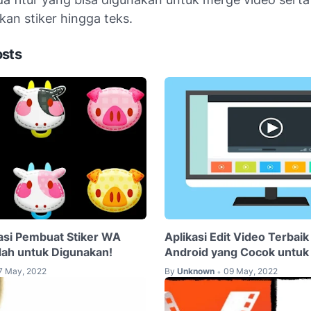
n stiker hingga teks.
osts
kasi Pembuat Stiker WA
Aplikasi Edit Video Terbai
dah untuk Digunakan!
Android yang Cocok untuk
7 May, 2022
By
Unknown
09 May, 2022
•