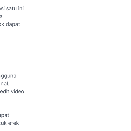
i satu ini
ga
ok dapat
engguna
nal.
edit video
apat
tuk efek