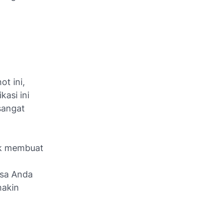
t ini,
kasi ini
sangat
tuk membuat
isa Anda
makin