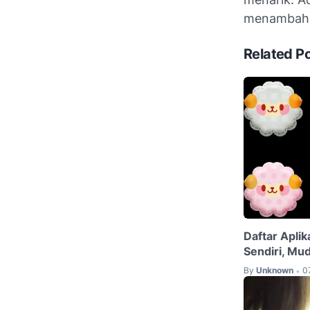
menambahka
Related P
Daftar Apli
Sendiri, Mu
By
Unknown
0
•