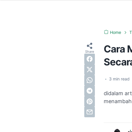
Home
T
Cara 
Secar
•
3
min read
didalam ar
menambah f