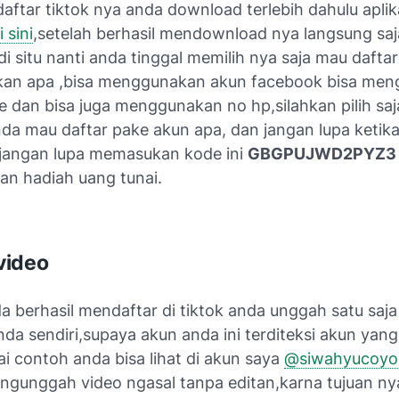
ftar tiktok nya anda download terlebih dahulu aplik
i sini
,setelah berhasil mendownload nya langsung sa
i situ nanti anda tinggal memilih nya saja mau daftar
an apa ,bisa menggunakan akun facebook bisa me
 dan bisa juga menggunakan no hp,silahkan pilih saj
nda mau daftar pake akun apa, dan jangan lupa ketik
jangan lupa memasukan kode ini
GBGPUJWD2PYZ3
n hadiah uang tunai.
video
a berhasil mendaftar di tiktok anda unggah satu saja 
nda sendiri,supaya akun anda ini terditeksi akun yang
ai contoh anda bisa lihat di akun saya
@siwahyucoyo
engunggah video ngasal tanpa editan,karna tujuan n