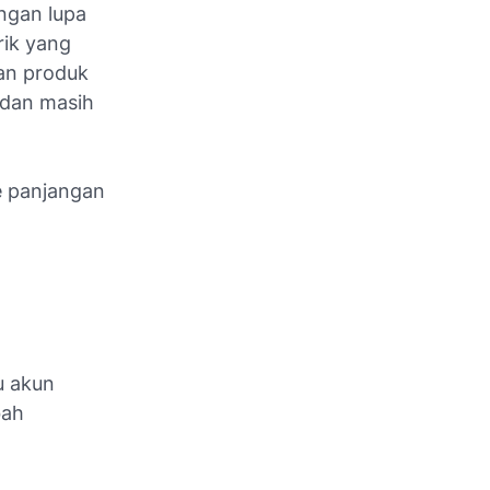
angan lupa
rik yang
kan produk
 dan masih
e panjangan
u akun
bah