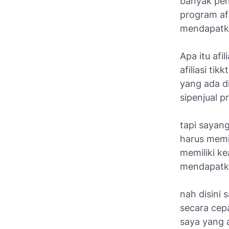
banyak peng
program afi
mendapatka
Apa itu afil
afiliasi ti
yang ada di
sipenjual p
tapi sayang
harus memi
memiliki k
mendapatkan
nah disini 
secara cepa
saya yang 