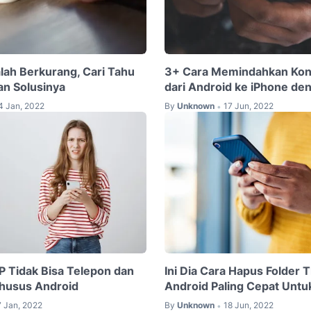
lah Berkurang, Cari Tahu
3+ Cara Memindahkan Kon
n Solusinya
dari Android ke iPhone d
4 Jan, 2022
By
Unknown
17 Jun, 2022
•
 Tidak Bisa Telepon dan
Ini Dia Cara Hapus Folder 
Khusus Android
Android Paling Cepat Untu
7 Jan, 2022
By
Unknown
18 Jun, 2022
•