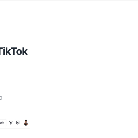
TikTok
a