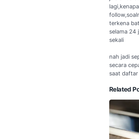
lagi,kenap
follow,soal
terkena ba
selama 24 j
sekali
nah jadi se
secara cep
saat dafta
Related P