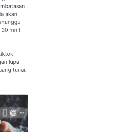
pembatasan
da akan
menunggu
w 30 mnit
tiktok
gan lupa
uang tunai.