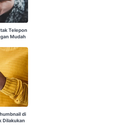
tak Telepon
engan Mudah
Thumbnail di
k Dilakukan