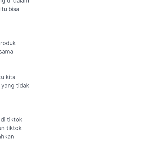
ng di dalam
itu bisa
produk
 sama
u kita
 yang tidak
di tiktok
un tiktok
lahkan