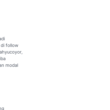
adi
di follow
wahyucoyor,
iba
an modal
ng