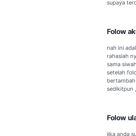
supaya terdi
Folow a
nah ini ada
rahasiah n
sama siwah
setelah fol
bertambah 
sedikitpun 
Folow ul
jika anda s