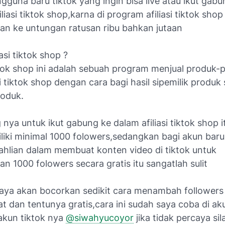
guna baru tiktok yang ingin bisa live atau ikut gabu
liasi tiktok shop,karna di program afiliasi tiktok shop 
n ke untungan ratusan ribu bahkan jutaan
iasi tiktok shop ?
kktok shop ini adalah sebuah program menjual produk-
 tiktok shop dengan cara bagi hasil sipemilik produk
roduk.
 nya untuk ikut gabung ke dalam afiliasi tiktok shop it
liki minimal 1000 folowers,sedangkan bagi akun baru
eahlian dalam membuat konten video di tiktok untuk
 1000 folowers secara gratis itu sangatlah sulit
saya akan bocorkan sedikit cara menambah followers 
t dan tentunya gratis,cara ini sudah saya coba di ak
akun tiktok nya
@siwahyucoyor
jika tidak percaya si