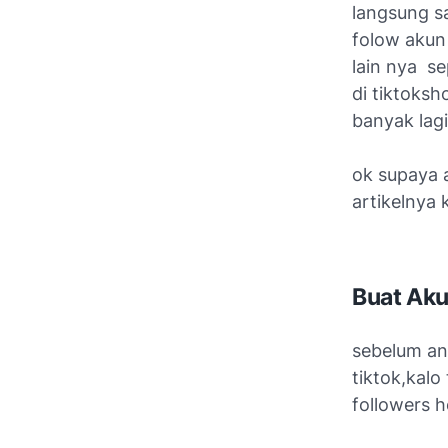
langsung sa
folow aku
lain nya s
di tiktoks
banyak lagi
ok supaya 
artikelnya 
Buat Aku
sebelum an
tiktok,kalo
followers h