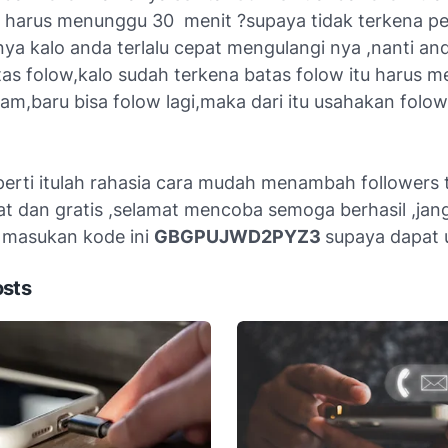
a harus menunggu 30 menit ?supaya tidak terkena 
nya kalo anda terlalu cepat mengulangi nya ,nanti an
tas folow,kalo sudah terkena batas folow itu harus 
am,baru bisa folow lagi,maka dari itu usahakan folo
perti itulah rahasia cara mudah menambah followers 
at dan gratis ,selamat mencoba semoga berhasil ,jan
r masukan kode ini
GBGPUJWD2PYZ3
supaya dapat 
osts