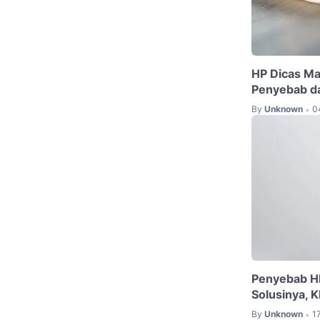
HP Dicas Ma
Penyebab da
By
Unknown
0
•
Penyebab HP
Solusinya, 
By
Unknown
1
•