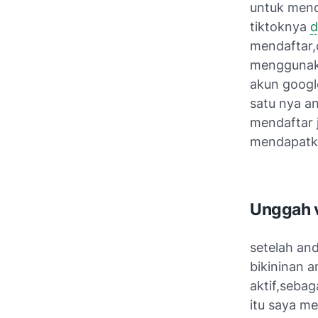
untuk menda
tiktoknya
d
mendaftar,d
menggunak
akun google
satu nya a
mendaftar 
mendapatka
Unggah 
setelah and
bikininan a
aktif,sebag
itu saya m