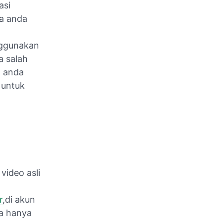
asi
ja anda
nggunakan
a salah
a anda
untuk
video asli
r
,di akun
ya hanya