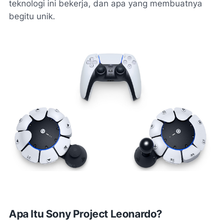
teknologi ini bekerja, dan apa yang membuatnya
begitu unik.
Apa Itu Sony Project Leonardo?