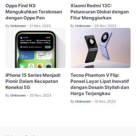
Oppo Find N3:
Xiaomi Redmi 13C:
Mengukuhkan Terobosan
Peluncuran Global dengan
dengan Oppo Pen
Fitur Menggiurkan
By
Unknown
21 Nov, 2023
By
Unknown
20 Nov, 2023
•
•
iPhone 15 Series Menjadi
Tecno Phantom V Flip:
Pionir Dalam Kecepatan
Ponsel Layar Lipat Inovatif
Koneksi 5G
dengan Desain Stylish dan
Harga Terjangkau
By
Unknown
20 Nov, 2023
•
By
Unknown
19 Nov, 2023
•