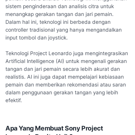
sistem penginderaan dan analisis citra untuk
menangkap gerakan tangan dan jari pemain.
Dalam hal ini, teknologi ini berbeda dengan
controller tradisional yang hanya mengandalkan
input tombol dan joystick.
Teknologi Project Leonardo juga mengintegrasikan
Artificial Intelligence (AI) untuk mengenali gerakan
tangan dan jari pemain secara lebih akurat dan
realistis. AI ini juga dapat mempelajari kebiasaan
pemain dan memberikan rekomendasi atau saran
dalam penggunaan gerakan tangan yang lebih
efektif.
Apa Yang Membuat Sony Project