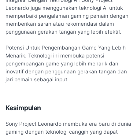
Leonardo juga menggunakan teknologi AI untuk
memperbaiki pengalaman gaming pemain dengan
memberikan saran atau rekomendasi dalam
penggunaan gerakan tangan yang lebih efektif.
Potensi Untuk Pengembangan Game Yang Lebih
Menarik: Teknologi ini membuka potensi
pengembangan game yang lebih menarik dan
inovatif dengan penggunaan gerakan tangan dan
jari pemain sebagai input.
Kesimpulan
Sony Project Leonardo membuka era baru di dunia
gaming dengan teknologi canggih yang dapat