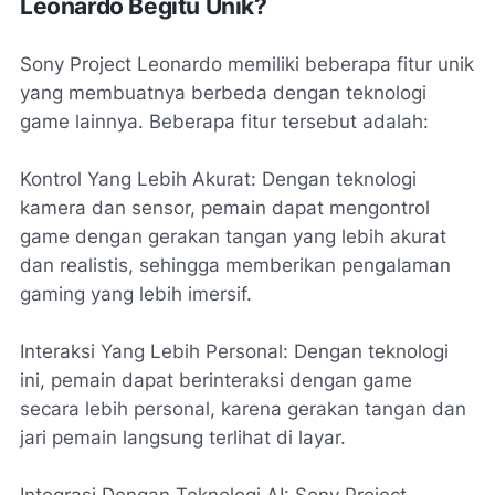
Leonardo Begitu Unik?
Sony Project Leonardo memiliki beberapa fitur unik
yang membuatnya berbeda dengan teknologi
game lainnya. Beberapa fitur tersebut adalah:
Kontrol Yang Lebih Akurat: Dengan teknologi
kamera dan sensor, pemain dapat mengontrol
game dengan gerakan tangan yang lebih akurat
dan realistis, sehingga memberikan pengalaman
gaming yang lebih imersif.
Interaksi Yang Lebih Personal: Dengan teknologi
ini, pemain dapat berinteraksi dengan game
secara lebih personal, karena gerakan tangan dan
jari pemain langsung terlihat di layar.
Integrasi Dengan Teknologi AI: Sony Project