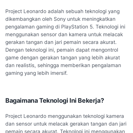
Project Leonardo adalah sebuah teknologi yang
dikembangkan oleh Sony untuk meningkatkan
pengalaman gaming di PlayStation 5. Teknologi ini
menggunakan sensor dan kamera untuk melacak
gerakan tangan dan jari pemain secara akurat.
Dengan teknologi ini, pemain dapat mengontrol
game dengan gerakan tangan yang lebih akurat
dan realistis, sehingga memberikan pengalaman
gaming yang lebih imersif.
Bagaimana Teknologi Ini Bekerja?
Project Leonardo menggunakan teknologi kamera
dan sensor untuk melacak gerakan tangan dan jari
pemain secara akurat. Teknologi ini menggunakan