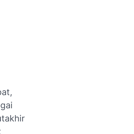
at,
gai
takhir
k