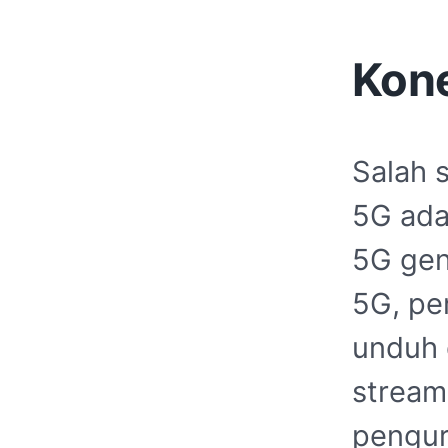
Kone
Salah s
5G ada
5G ge
5G, pe
unduh 
stream
pengur