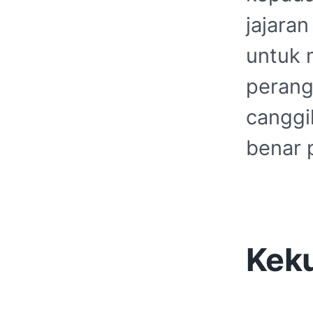
jajaran
untuk 
perang
canggi
benar 
Keku