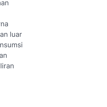
man
rna
an luar
onsumsi
an
liran