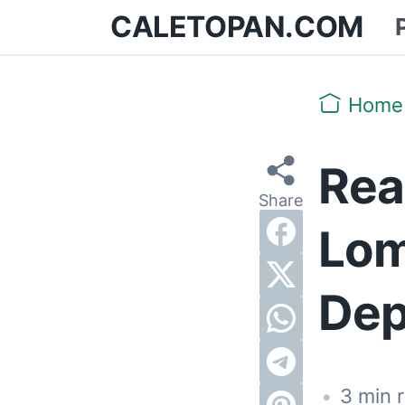
CALETOPAN.COM
Home
Rea
Lom
Dep
•
3
min 