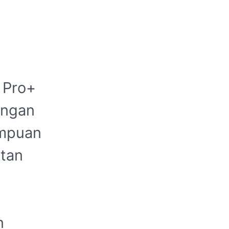
1 Pro+
ingan
ampuan
tan
n