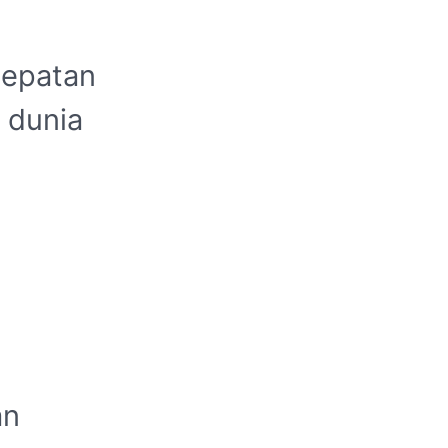
cepatan
 dunia
an