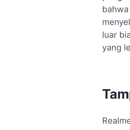
bahwa 
menyel
luar b
yang l
Tam
Realme