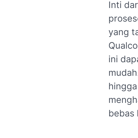
Inti da
proses
yang t
Qualco
ini da
mudah.
hingga
mengha
bebas 