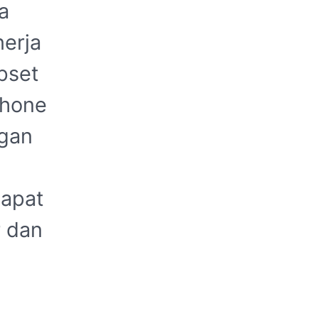
a
erja
pset
phone
ngan
s
dapat
 dan