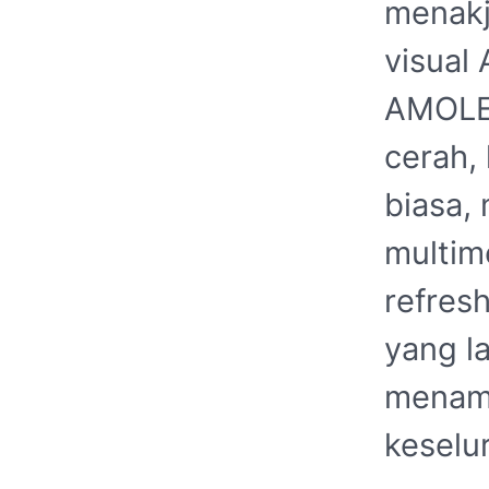
menak
visual
AMOLE
cerah,
biasa,
multim
refres
yang l
menamb
keselu