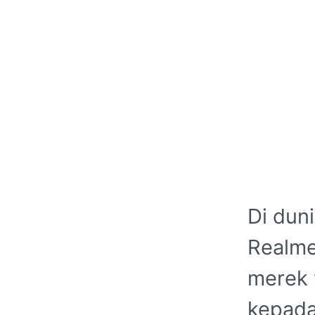
Di dun
Realme
merek 
kepada