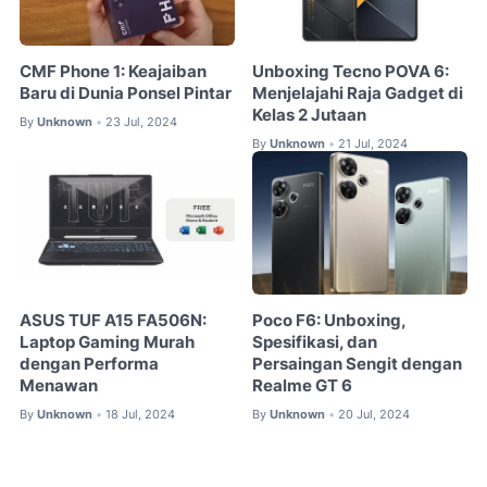
CMF Phone 1: Keajaiban
Unboxing Tecno POVA 6:
Baru di Dunia Ponsel Pintar
Menjelajahi Raja Gadget di
Kelas 2 Jutaan
By
Unknown
23 Jul, 2024
•
By
Unknown
21 Jul, 2024
•
ASUS TUF A15 FA506N:
Poco F6: Unboxing,
Laptop Gaming Murah
Spesifikasi, dan
dengan Performa
Persaingan Sengit dengan
Menawan
Realme GT 6
By
Unknown
18 Jul, 2024
By
Unknown
20 Jul, 2024
•
•