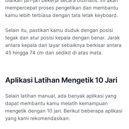
biarkan jari-jari bekerja secara otomatis. Ini akan
mempercepat proses pengetikan dan membantu
kamu lebih terbiasa dengan tata letak keyboard.
Selain itu, pastikan kamu duduk dengan posisi
tegak dan atur posisi kepala dengan benar. Jarak
antara kepala dan layar sebaiknya berkisar antara
45 hingga 74 cm dan sedikit di atas mata.
Aplikasi Latihan Mengetik 10 Jari
Selain latihan manual, ada banyak aplikasi yang
dapat membantu kamu melatih kemampuan
mengetik dengan 10 jari. Berikut beberapa aplikasi
yang kami rekomendasikan: