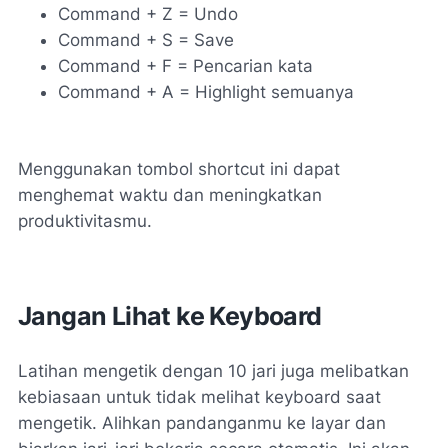
Command + Z = Undo
Command + S = Save
Command + F = Pencarian kata
Command + A = Highlight semuanya
Menggunakan tombol shortcut ini dapat
menghemat waktu dan meningkatkan
produktivitasmu.
Jangan Lihat ke Keyboard
Latihan mengetik dengan 10 jari juga melibatkan
kebiasaan untuk tidak melihat keyboard saat
mengetik. Alihkan pandanganmu ke layar dan