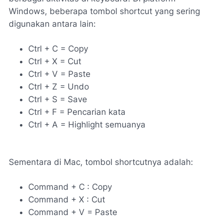
Windows, beberapa tombol shortcut yang sering
digunakan antara lain:
Ctrl + C = Copy
Ctrl + X = Cut
Ctrl + V = Paste
Ctrl + Z = Undo
Ctrl + S = Save
Ctrl + F = Pencarian kata
Ctrl + A = Highlight semuanya
Sementara di Mac, tombol shortcutnya adalah:
Command + C : Copy
Command + X : Cut
Command + V = Paste