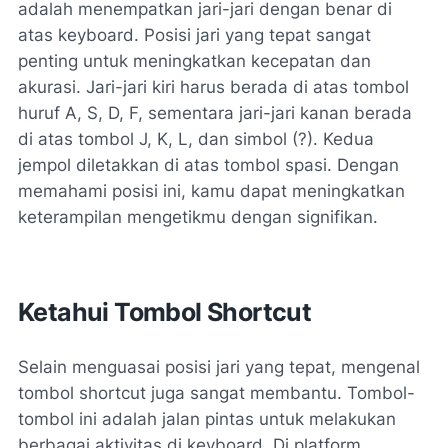
adalah menempatkan jari-jari dengan benar di
atas keyboard. Posisi jari yang tepat sangat
penting untuk meningkatkan kecepatan dan
akurasi. Jari-jari kiri harus berada di atas tombol
huruf A, S, D, F, sementara jari-jari kanan berada
di atas tombol J, K, L, dan simbol (?). Kedua
jempol diletakkan di atas tombol spasi. Dengan
memahami posisi ini, kamu dapat meningkatkan
keterampilan mengetikmu dengan signifikan.
Ketahui Tombol Shortcut
Selain menguasai posisi jari yang tepat, mengenal
tombol shortcut juga sangat membantu. Tombol-
tombol ini adalah jalan pintas untuk melakukan
berbagai aktivitas di keyboard. Di platform