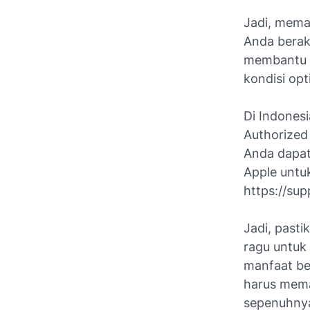
Jadi, mema
Anda berakh
membantu A
kondisi opt
Di Indones
Authorized 
Anda dapat 
Apple untu
https://sup
Jadi, past
ragu untuk
manfaat be
harus mem
sepenuhny