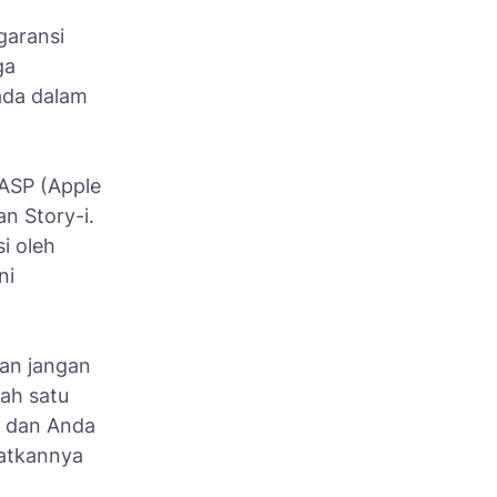
garansi
ga
ada dalam
AASP (Apple
an Story-i.
i oleh
ni
dan jangan
lah satu
, dan Anda
atkannya