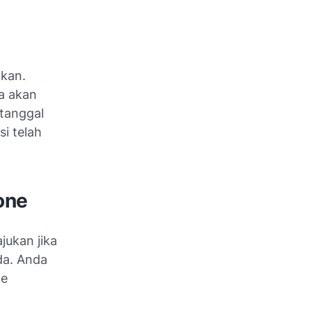
akan.
a akan
 tanggal
si telah
one
jukan jika
da. Anda
ne