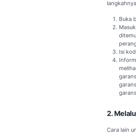
langkahnya
Buka 
Masukk
ditemu
peran
Isi ko
Inform
meliha
garans
garans
garans
2. Melal
Cara lain 