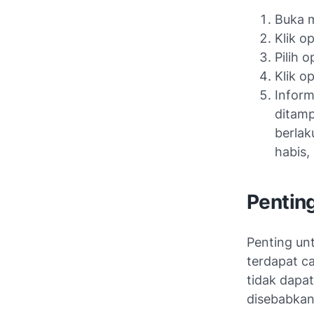
Buka m
Klik o
Pilih 
Klik o
Inform
ditamp
berlak
habis,
Pentin
Penting unt
terdapat c
tidak dapa
disebabkan