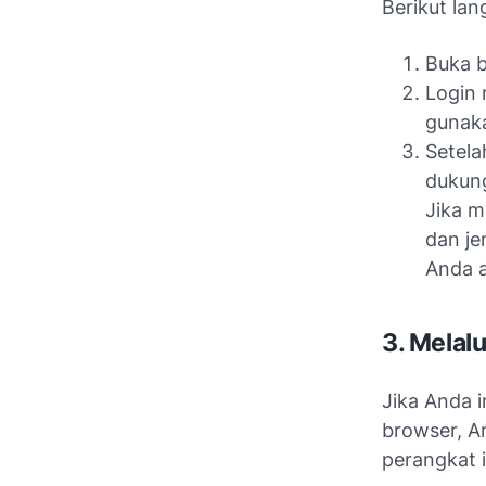
Berikut la
Buka 
Login 
gunak
Setela
dukung
Jika m
dan je
Anda a
3. Melal
Jika Anda 
browser, A
perangkat 