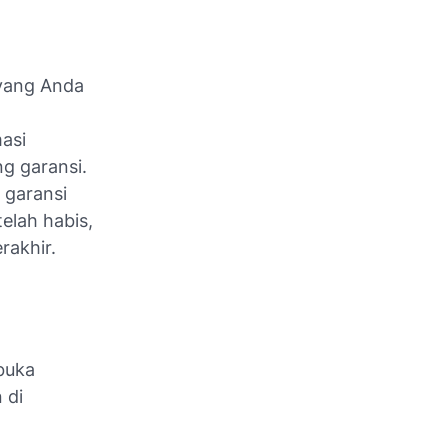
yang Anda
asi
g garansi.
 garansi
elah habis,
rakhir.
buka
 di