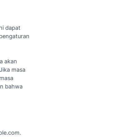
ni dapat
 pengaturan
da akan
 Jika masa
a masa
an bahwa
ple.com.