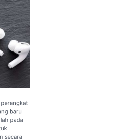
i perangkat
ang baru
alah pada
tuk
n secara