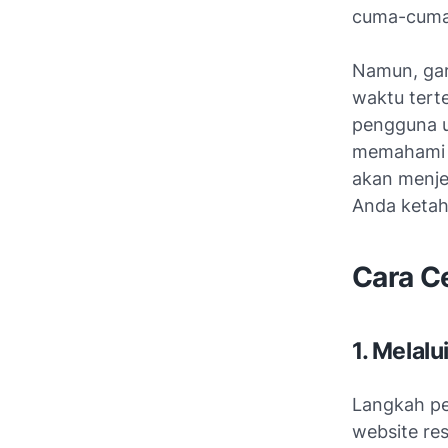
cuma-cuma
Namun, gar
waktu terte
pengguna u
memahami sa
akan menje
Anda ketah
Cara C
1. Melal
Langkah pe
website re