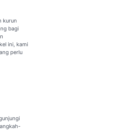
m kurun
ing bagi
an
el ini, kami
ang perlu
gunjungi
langkah-