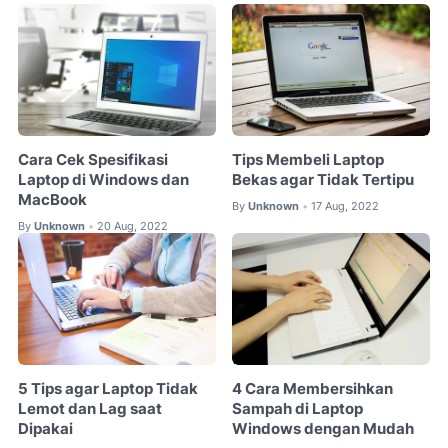
Cara Cek Spesifikasi
Tips Membeli Laptop
Laptop di Windows dan
Bekas agar Tidak Tertipu
MacBook
By
Unknown
17 Aug, 2022
•
By
Unknown
20 Aug, 2022
•
5 Tips agar Laptop Tidak
4 Cara Membersihkan
Lemot dan Lag saat
Sampah di Laptop
Dipakai
Windows dengan Mudah