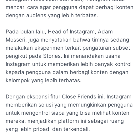
mencari cara agar pengguna dapat berbagi konten
dengan audiens yang lebih terbatas.
Pada bulan lalu, Head of Instagram, Adam
Mosseri, juga menyatakan bahwa timnya sedang
melakukan eksperimen terkait pengaturan subset
pengikut pada Stories. Ini menandakan usaha
Instagram untuk memberikan lebih banyak kontrol
kepada pengguna dalam berbagi konten dengan
kelompok yang lebih terbatas.
Dengan ekspansi fitur Close Friends ini, Instagram
memberikan solusi yang memungkinkan pengguna
untuk mengontrol siapa yang bisa melihat konten
mereka, menjadikan platform ini sebagai ruang
yang lebih pribadi dan terkendali.