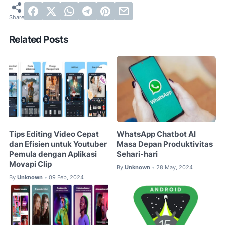
Related Posts
Tips Editing Video Cepat
WhatsApp Chatbot AI
dan Efisien untuk Youtuber
Masa Depan Produktivitas
Pemula dengan Aplikasi
Sehari-hari
Movapi Clip
By
Unknown
28 May, 2024
•
By
Unknown
09 Feb, 2024
•