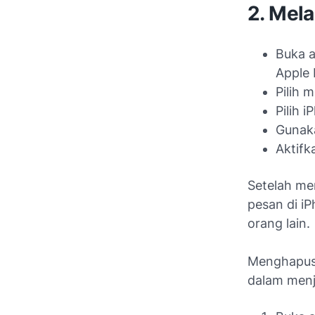
2. Mela
Buka a
Apple 
Pilih 
Pilih 
Gunaka
Aktifk
Setelah me
pesan di iP
orang lain.
Menghapus 
dalam menj