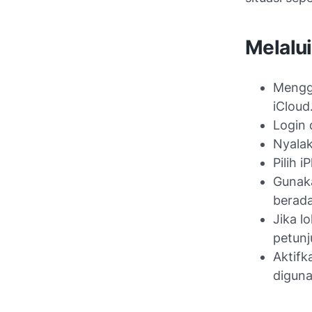
Melalui
Menggu
iCloud
Login 
Nyalak
Pilih 
Gunaka
berada
Jika l
petunj
Aktifk
diguna