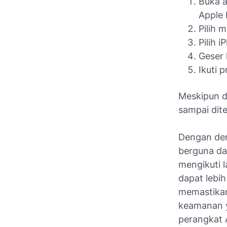
Buka a
Apple 
Pilih 
Pilih 
Geser 
Ikuti 
Meskipun d
sampai dite
Dengan dem
berguna da
mengikuti 
dapat lebi
memastikan
keamanan y
perangkat 