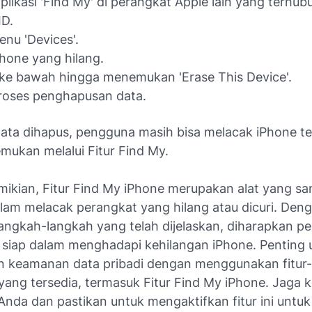
plikasi 'Find My' di perangkat Apple lain yang terhu
ID.
menu 'Devices'.
iPhone yang hilang.
ke bawah hingga menemukan 'Erase This Device'.
proses penghapusan data.
ata dihapus, pengguna masih bisa melacak iPhone te
mukan melalui Fitur Find My.
ikian, Fitur Find My iPhone merupakan alat yang sa
lam melacak perangkat yang hilang atau dicuri. Den
langkah-langkah yang telah dijelaskan, diharapkan 
h siap dalam menghadapi kehilangan iPhone. Penting u
 keamanan data pribadi dengan menggunakan fitur-f
ang tersedia, termasuk Fitur Find My iPhone. Jaga
Anda dan pastikan untuk mengaktifkan fitur ini unt