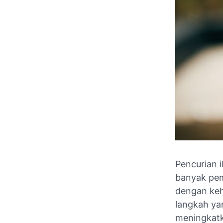
Pencurian 
banyak pem
dengan keh
langkah ya
meningkatk