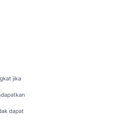
kat jika
endapatkan
idak dapat