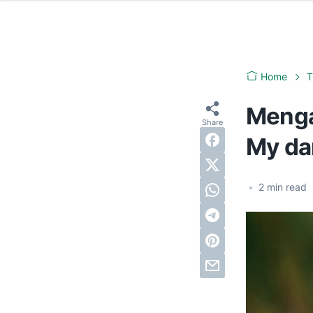
Home
T
Menga
My da
•
2
min read