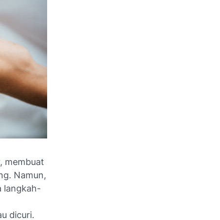
r, membuat
ang. Namun,
a langkah-
 dicuri.