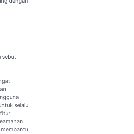
bung dengan
rsebut
ngat
gan
pengguna
ntuk selalu
itur
 keamanan
uk membantu