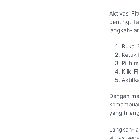
Aktivasi F
penting. Ta
langkah-la
Buka '
Ketuk 
Pilih 
Klik '
Aktifk
Dengan men
kemampuan 
yang hilang
Langkah-la
situasi seper