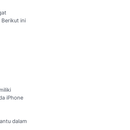
gat
Berikut ini
iliki
da iPhone
antu dalam