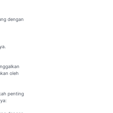
bung dengan
ya.
inggalkan
ukan oleh
kah penting
ya: