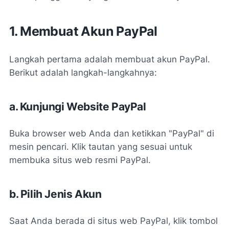
1. Membuat Akun PayPal
Langkah pertama adalah membuat akun PayPal.
Berikut adalah langkah-langkahnya:
a. Kunjungi Website PayPal
Buka browser web Anda dan ketikkan "PayPal" di
mesin pencari. Klik tautan yang sesuai untuk
membuka situs web resmi PayPal.
b. Pilih Jenis Akun
Saat Anda berada di situs web PayPal, klik tombol