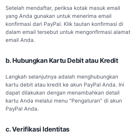
Setelah mendaftar, periksa kotak masuk email
yang Anda gunakan untuk menerima email
konfirmasi dari PayPal. Klik tautan konfirmasi di
dalam email tersebut untuk mengonfirmasi alamat
email Anda.
b. Hubungkan Kartu Debit atau Kredit
Langkah selanjutnya adalah menghubungkan
kartu debit atau kredit ke akun PayPal Anda. Ini
dapat dilakukan dengan menambahkan detail
kartu Anda melalui menu "Pengaturan" di akun
PayPal Anda.
c. Verifikasi Identitas