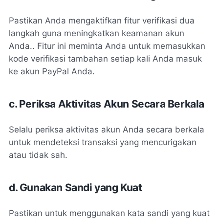
Pastikan Anda mengaktifkan fitur verifikasi dua
langkah guna meningkatkan keamanan akun
Anda.. Fitur ini meminta Anda untuk memasukkan
kode verifikasi tambahan setiap kali Anda masuk
ke akun PayPal Anda.
c. Periksa Aktivitas Akun Secara Berkala
Selalu periksa aktivitas akun Anda secara berkala
untuk mendeteksi transaksi yang mencurigakan
atau tidak sah.
d. Gunakan Sandi yang Kuat
Pastikan untuk menggunakan kata sandi yang kuat