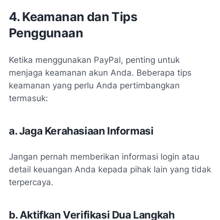
4. Keamanan dan Tips
Penggunaan
Ketika menggunakan PayPal, penting untuk
menjaga keamanan akun Anda. Beberapa tips
keamanan yang perlu Anda pertimbangkan
termasuk:
a. Jaga Kerahasiaan Informasi
Jangan pernah memberikan informasi login atau
detail keuangan Anda kepada pihak lain yang tidak
terpercaya.
b. Aktifkan Verifikasi Dua Langkah