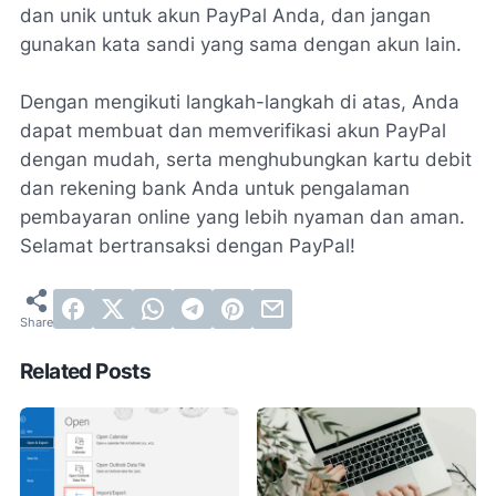
dan unik untuk akun PayPal Anda, dan jangan
gunakan kata sandi yang sama dengan akun lain.
Dengan mengikuti langkah-langkah di atas, Anda
dapat membuat dan memverifikasi akun PayPal
dengan mudah, serta menghubungkan kartu debit
dan rekening bank Anda untuk pengalaman
pembayaran online yang lebih nyaman dan aman.
Selamat bertransaksi dengan PayPal!
Related Posts