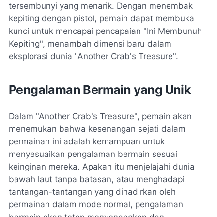
tersembunyi yang menarik. Dengan menembak
kepiting dengan pistol, pemain dapat membuka
kunci untuk mencapai pencapaian "Ini Membunuh
Kepiting", menambah dimensi baru dalam
eksplorasi dunia "Another Crab's Treasure".
Pengalaman Bermain yang Unik
Dalam "Another Crab's Treasure", pemain akan
menemukan bahwa kesenangan sejati dalam
permainan ini adalah kemampuan untuk
menyesuaikan pengalaman bermain sesuai
keinginan mereka. Apakah itu menjelajahi dunia
bawah laut tanpa batasan, atau menghadapi
tantangan-tantangan yang dihadirkan oleh
permainan dalam mode normal, pengalaman
bermain akan tetap menyenangkan dan