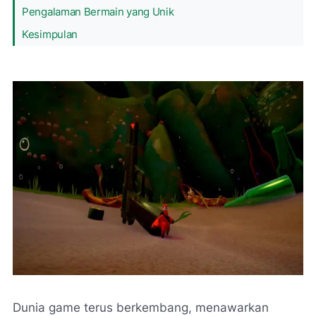
Pengalaman Bermain yang Unik
Kesimpulan
Dunia game terus berkembang, menawarkan