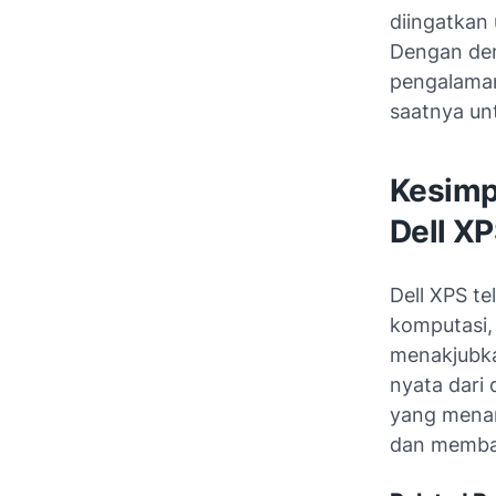
diingatkan 
Dengan dem
pengalaman
saatnya un
Kesimp
Dell X
Dell XPS te
komputasi,
menakjubka
nyata dari 
yang menar
dan membaw