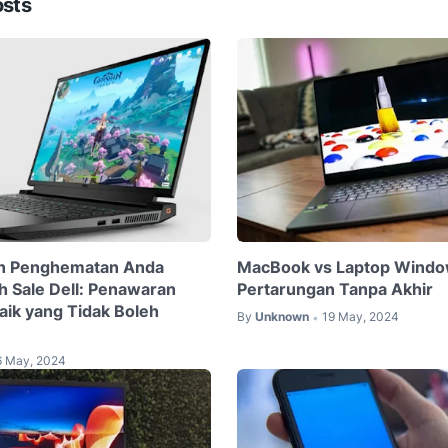
osts
n Penghematan Anda
MacBook vs Laptop Windo
h Sale Dell: Penawaran
Pertarungan Tanpa Akhir
aik yang Tidak Boleh
By
Unknown
19 May, 2024
•
6 May, 2024