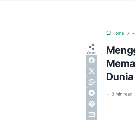
Home
k
Mengg
Memah
Dunia
•
3
min read