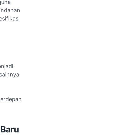
guna
eindahan
sifikasi
njadi
esainnya
 terdepan
 Baru