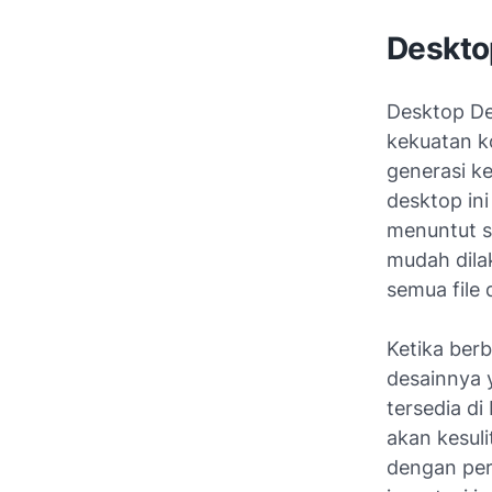
Desktop
Desktop De
kekuatan k
generasi k
desktop ini
menuntut s
mudah dila
semua file 
Ketika berb
desainnya 
tersedia d
akan kesul
dengan perh