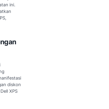
tan ini.
atkan
PS,
engan
i
ng
anifestasi
ngan diskon
 Dell XPS