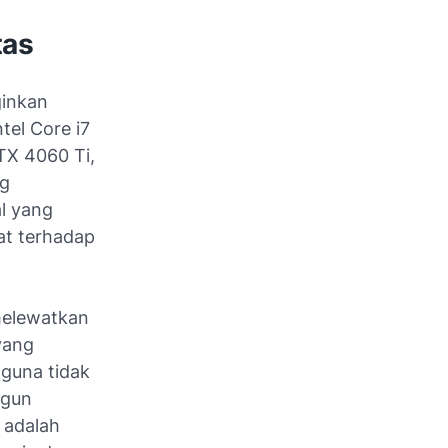
tas
ginkan
tel Core i7
TX 4060 Ti,
ng
l yang
at terhadap
 melewatkan
yang
guna tidak
ngun
 adalah