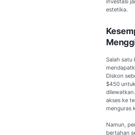
investasi 
estetika.
Kesemp
Menggi
Salah satu
mendapatka
Diskon seb
$450 untuk
dilewatkan
akses ke te
menguras 
Namun, pen
bertahan s