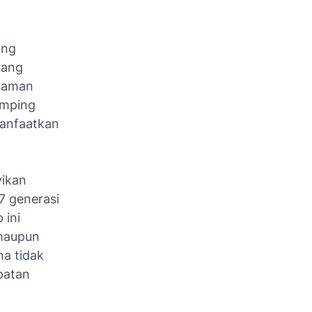
ung
yang
alaman
amping
manfaatkan
yikan
i7 generasi
 ini
 maupun
na tidak
patan