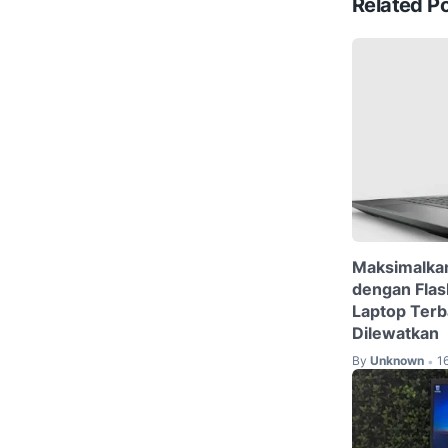
Related P
Maksimalka
dengan Flas
Laptop Terb
Dilewatkan
By
Unknown
1
•