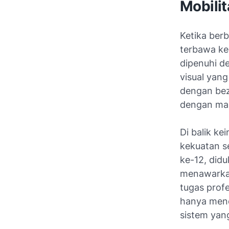
Mobilit
Ketika berb
terbawa ke 
dipenuhi d
visual yan
dengan bez
dengan mak
Di balik ke
kekuatan se
ke-12, didu
menawarkan 
tugas prof
hanya mend
sistem ya