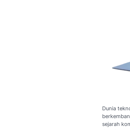
Dunia tek
berkembang
sejarah kom