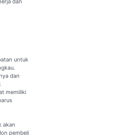
nerja dan
patan untuk
ngkau.
mnya dan
k
t memiliki
harus
k akan
lon pembeli