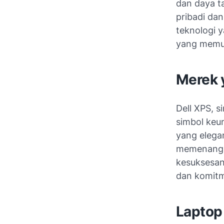
dan daya t
pribadi dan
teknologi y
yang memuk
Merek 
Dell XPS, 
simbol keu
yang elegan
memenangka
kesuksesan
dan komitm
Laptop