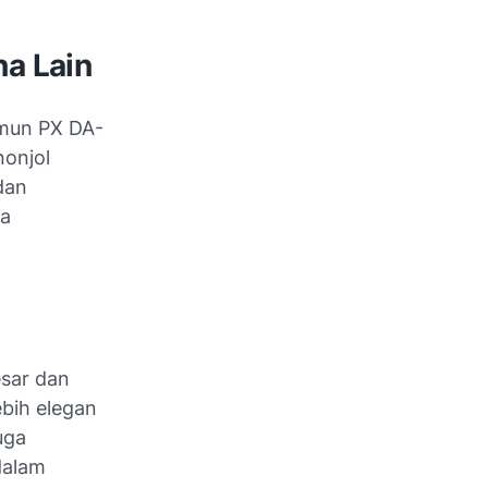
a Lain
amun PX DA-
onjol
dan
pa
esar dan
bih elegan
uga
dalam