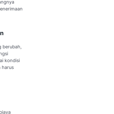
angnya
penerimaan
an
g berubah,
ngsi
i kondisi
 harus
biaya