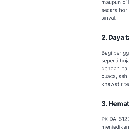
maupun di 
secara hor
sinyal.
2. Daya 
Bagi pengg
seperti hu
dengan bai
cuaca, seh
khawatir t
3. Hemat
PX DA-5120
menjadikan