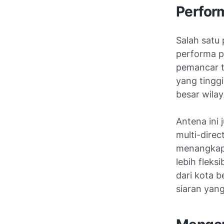
Perfor
Salah satu
performa pe
pemancar te
yang tingg
besar wilay
Antena ini 
multi-direc
menangkap 
lebih fleks
dari kota b
siaran yang