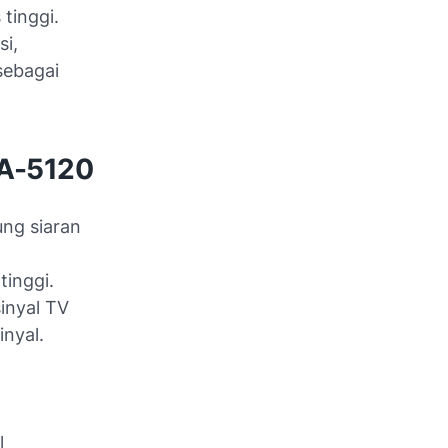
tinggi.
si,
sebagai
DA-5120
ng siaran
inggi.
inyal TV
inyal.
l