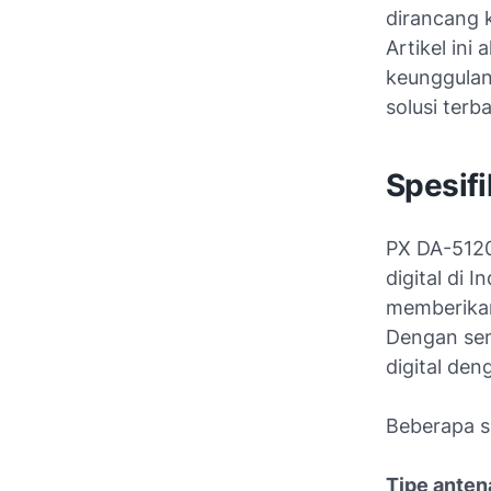
dirancang k
Artikel in
keunggulan
solusi terb
Spesif
PX DA-5120
digital di 
memberikan
Dengan sen
digital den
Beberapa sp
Tipe anten