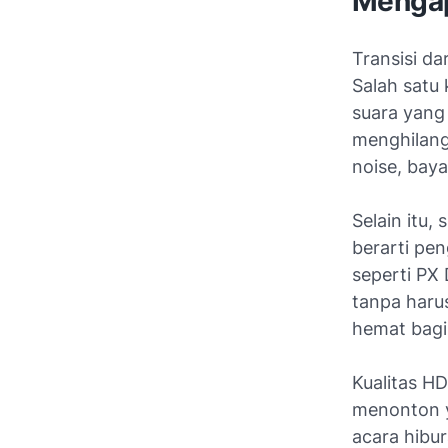
Mengap
Transisi da
Salah satu 
suara yang 
menghilang
noise, bay
Selain itu,
berarti pen
seperti PX 
tanpa harus
hemat bagi
Kualitas H
menonton ya
acara hibur