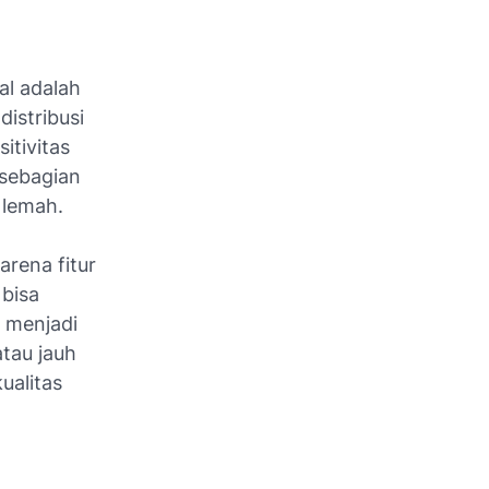
al adalah
istribusi
itivitas
 sebagian
 lemah.
arena fitur
 bisa
 menjadi
atau jauh
ualitas