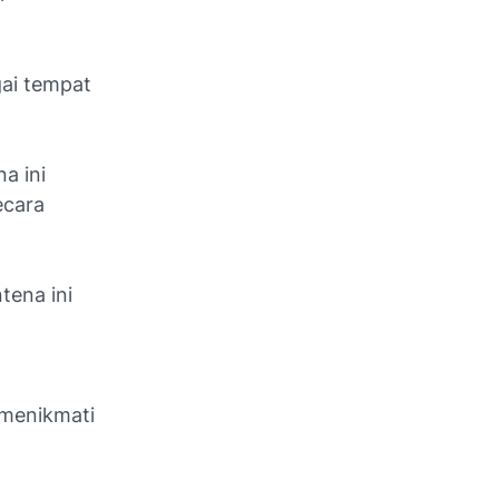
gai tempat
a ini
ecara
ena ini
menikmati