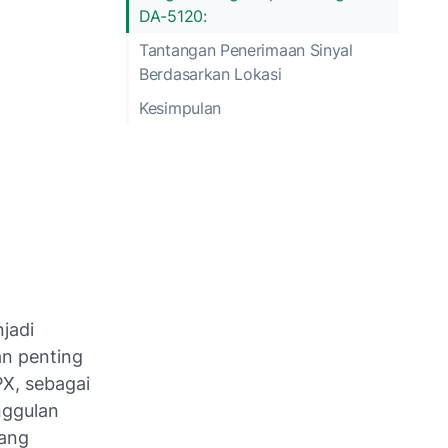
DA-5120:
Tantangan Penerimaan Sinyal
Berdasarkan Lokasi
Kesimpulan
njadi
an penting
PX, sebagai
nggulan
yang