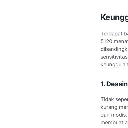
Keungg
Terdapat b
5120 mena
dibandingka
sensitivita
keunggulan
1. Desai
Tidak seper
kurang men
dan modis. 
membuat an