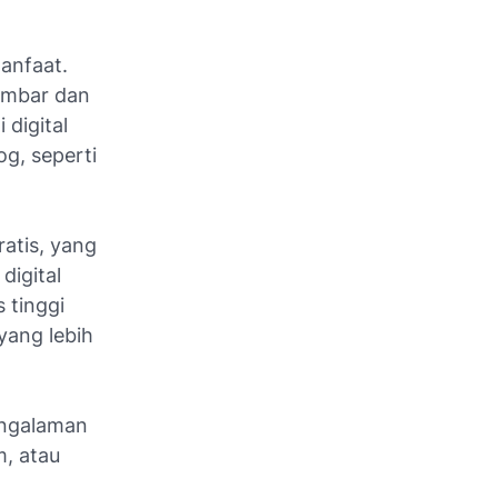
manfaat.
gambar dan
 digital
g, seperti
ratis, yang
digital
 tinggi
yang lebih
engalaman
m, atau
.