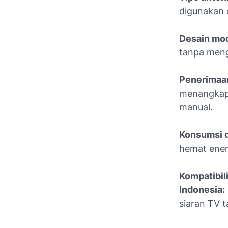
digunakan 
Desain mod
tanpa meng
Penerimaan
menangkap s
manual.
Konsumsi d
hemat ener
Kompatibili
Indonesia:
siaran TV 