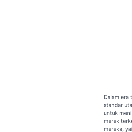
Dalam era t
standar uta
untuk menik
merek terk
mereka, ya