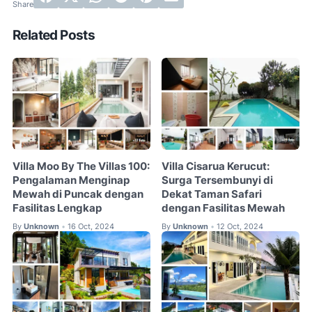
Related Posts
Villa Moo By The Villas 100:
Villa Cisarua Kerucut:
Pengalaman Menginap
Surga Tersembunyi di
Mewah di Puncak dengan
Dekat Taman Safari
Fasilitas Lengkap
dengan Fasilitas Mewah
By
Unknown
16 Oct, 2024
By
Unknown
12 Oct, 2024
•
•