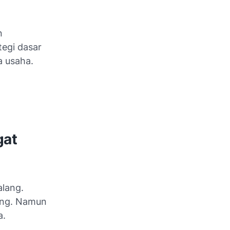
n
egi dasar
a usaha.
gat
alang.
uang. Namun
a.