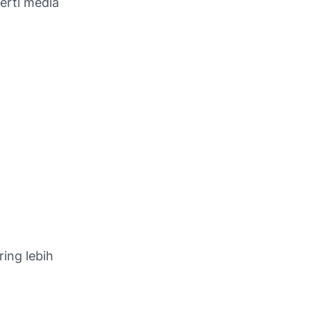
erti media
ing lebih