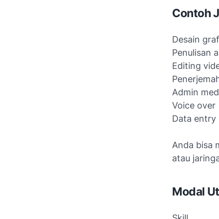
Contoh J
Desain graf
Penulisan a
Editing vid
Penerjema
Admin medi
Voice over
Data entry
Anda bisa 
atau jaring
Modal U
Skill