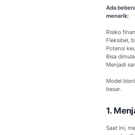
Ada bebera
menarik:
Risiko fina
Fleksibel, 
Potensi ke
Bisa dimula
Menjadi sar
Model bisn
besar.
1. Menj
Saat ini, m