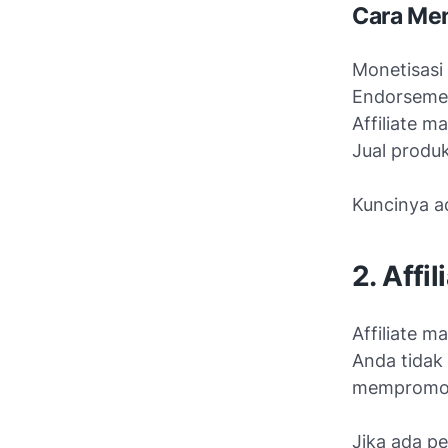
Cara Me
Monetisasi
Endorseme
Affiliate m
Jual produk
Kuncinya a
2. Affi
Affiliate m
Anda tidak
mempromosi
Jika ada p