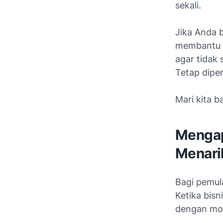
sekali.
Jika Anda b
membantu A
agar tidak 
Tetap diper
Mari kita b
Mengap
Menari
Bagi pemula
Ketika bis
dengan mode