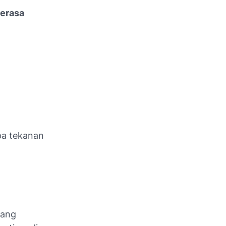
terasa
pa tekanan
rang