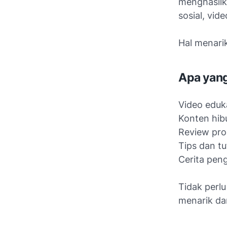
menghasilk
sosial, vid
Hal menari
Apa yang
Video eduk
Konten hib
Review pr
Tips dan tu
Cerita pen
Tidak perlu
menarik dar