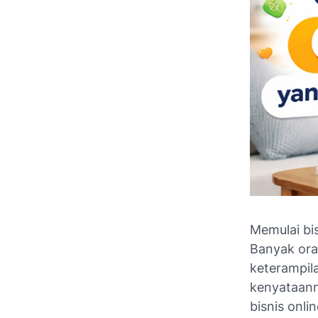
Memulai bis
Banyak ora
keterampil
kenyataanny
bisnis onli