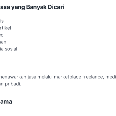
asa yang Banyak Dicari
is
rtikel
eo
han
a sosial
menawarkan jasa melalui marketplace freelance, media
an pribadi.
tama