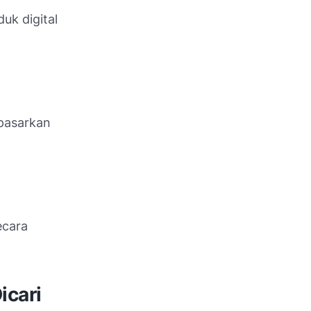
uk digital
ipasarkan
ecara
icari