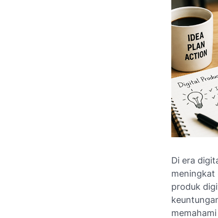
Di era digi
meningkat d
produk digi
keuntungan
memahami tr