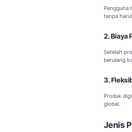
Pengguna h
tanpa haru
2. Biaya
Setelah pr
berulang k
3. Fleksi
Produk digi
global.
Jenis P