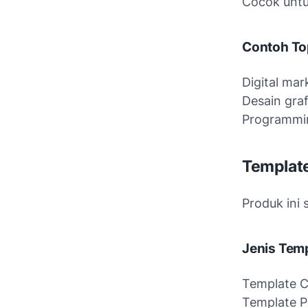
Cocok untu
Contoh To
Digital mar
Desain graf
Programmi
Template
Produk ini 
Jenis Temp
Template 
Template P