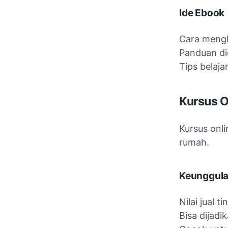
Ide Ebook
Cara mengh
Panduan di
Tips belaja
Kursus O
Kursus onli
rumah.
Keunggula
Nilai jual ti
Bisa dijadi