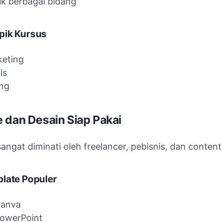
k berbagai bidang
pik Kursus
keting
is
ng
 dan Desain Siap Pakai
sangat diminati oleh freelancer, pebisnis, dan content
late Populer
Canva
owerPoint